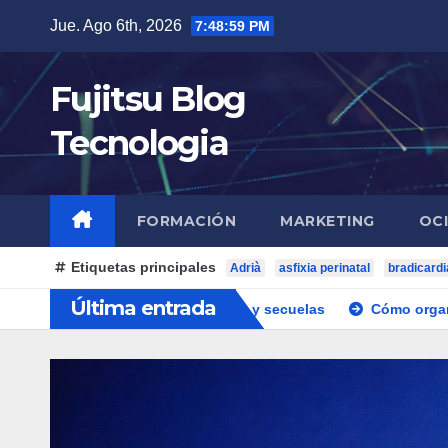
Saltar
Jue. Ago 6th, 2026
7:49:01 PM
al
contenido
Fujitsu Blog
Tecnologia
FORMACIÓN
MARKETING
OC
Etiquetas principales
Adrià
asfixia perinatal
bradicardi
Última entrada
 en el parto: señales y secuelas
Cómo organizar un evento c