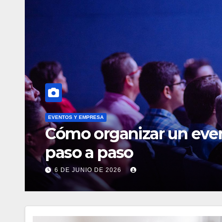
FINANZAS
rporativo: guía
Dónd
mejo
27 DE