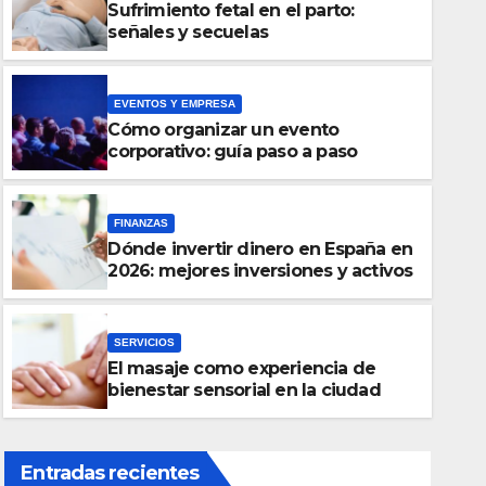
Sufrimiento fetal en el parto:
señales y secuelas
EVENTOS Y EMPRESA
Cómo organizar un evento
corporativo: guía paso a paso
FINANZAS
Dónde invertir dinero en España en
SERVICIOS
2026: mejores inversiones y activos
n 2026:
El masaje
sensorial
SERVICIOS
El masaje como experiencia de
26 DE DICIEMBRE
bienestar sensorial en la ciudad
Entradas recientes