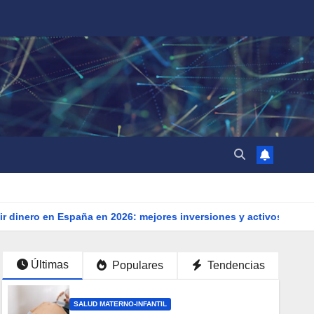
aña en 2026: mejores inversiones y activos
El masaje como e
Últimas
Populares
Tendencias
SALUD MATERNO-INFANTIL