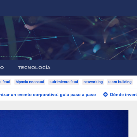
IO
TECNOLOGÍA
a fetal
hipoxia neonatal
sufrimiento fetal
networking
team building
orporativo: guía paso a paso
Dónde invertir dinero en Esp