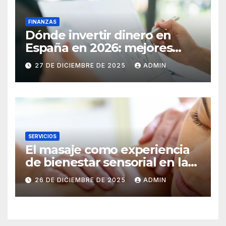
FINANZAS
Dónde invertir dinero en
España en 2026: mejores
inversiones y activos
27 DE DICIEMBRE DE 2025
ADMIN
SERVICIOS
El masaje como experiencia
de bienestar sensorial en la
ciudad
26 DE DICIEMBRE DE 2025
ADMIN