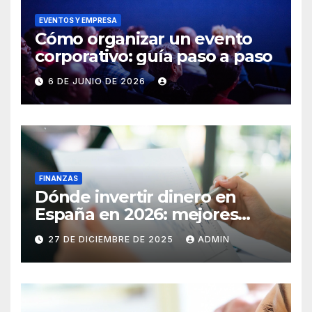
EVENTOS Y EMPRESA
Cómo organizar un evento
corporativo: guía paso a paso
6 DE JUNIO DE 2026
FINANZAS
Dónde invertir dinero en
España en 2026: mejores
inversiones y activos
27 DE DICIEMBRE DE 2025
ADMIN