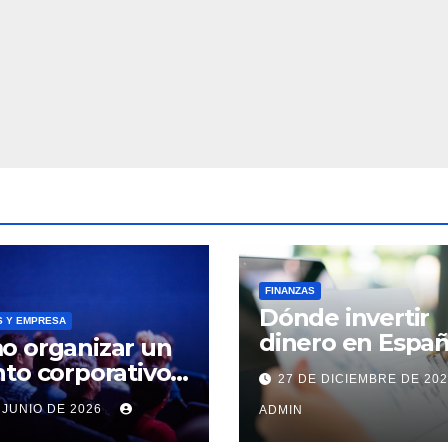
FINANZAS
Dónde invertir
S Y EMPRESA
dinero en Espa
o organizar un
en 2026: mejore
to corporativo:
27 DE DICIEMBRE DE 20
inversiones y ac
 paso a paso
 JUNIO DE 2026
ADMIN