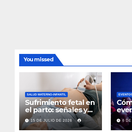
You missed
SALUD MATERNO-INFANTIL
EVENTO
Sufrimiento fetal en
Cóm
el parto: señales y
even
secuelas
guía
15 DE JULIO DE 2026
6 DE