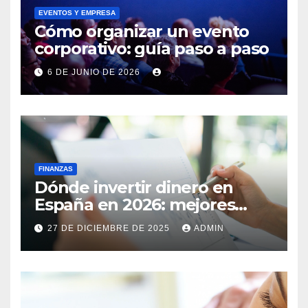
EVENTOS Y EMPRESA
Cómo organizar un evento
corporativo: guía paso a paso
6 DE JUNIO DE 2026
FINANZAS
Dónde invertir dinero en
España en 2026: mejores
inversiones y activos
27 DE DICIEMBRE DE 2025
ADMIN