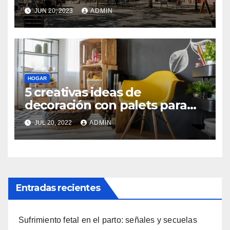
inmobiliarias en Sants
JUN 20, 2023
ADMIN
HOGAR
5 creativas ideas de
decoración con palets para
salón
JUL 20, 2022
ADMIN
Entradas recientes
Sufrimiento fetal en el parto: señales y secuelas