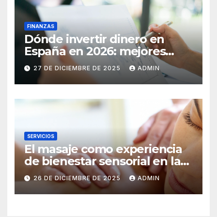
FINANZAS
Dónde invertir dinero en
España en 2026: mejores
inversiones y activos
27 DE DICIEMBRE DE 2025
ADMIN
SERVICIOS
El masaje como experiencia
de bienestar sensorial en la
ciudad
26 DE DICIEMBRE DE 2025
ADMIN