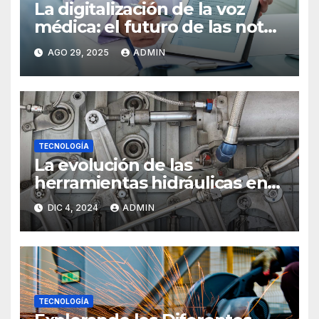
La digitalización de la voz
médica: el futuro de las notas
clínicas
AGO 29, 2025
ADMIN
TECNOLOGÍA
La evolución de las
herramientas hidráulicas en
la industria moderna
DIC 4, 2024
ADMIN
TECNOLOGÍA