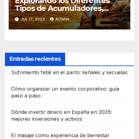
Explorando los Diferentes
Tipos de Acumuladores,
Componentes de Grupos
JUL 17, 2023
ADMIN
Hidráulicos y Cilindros para un
Rendimiento Óptimo
Entradas recientes
Sufrimiento fetal en el parto: señales y secuelas
Cómo organizar un evento corporativo: guía
paso a paso
Dónde invertir dinero en España en 2026:
mejores inversiones y activos
El masaje como experiencia de bienestar