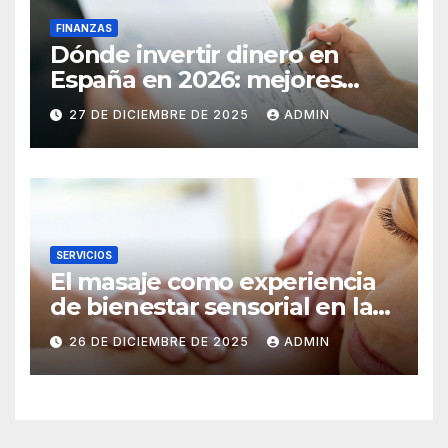
FINANZAS
Dónde invertir dinero en
España en 2026: mejores
inversiones y activos
27 DE DICIEMBRE DE 2025
ADMIN
SERVICIOS
El masaje como experiencia
de bienestar sensorial en la
ciudad
26 DE DICIEMBRE DE 2025
ADMIN